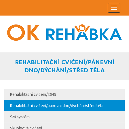
Toggle
navigati
REHABILITAČNÍ CVIČENÍ/PÁNEVNÍ
DNO/DÝCHÁNÍ/STŘED TĚLA
Rehabilitační cvičení/ DNS
Rehabilitační cvičení/pánevní dno/dýchání/střed těla
SM systém
Skupinové cvičení