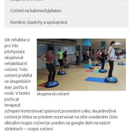
Cvičení na balónech/pilates
Kondice: úspěchy a spolupráce
OK rehabka si
pro Vás
přichystala
skupinové
rehabilitační
cvičení. Toto
cvičení probíhá
ve skupinkách
max. počtu 6
osob. V tomto
skupinová cvičení
počtu je
terapeut
schopen kontrolovat spávnost provedení cviků. Na jednotlivá
cvičení je třeba se předem rezervovat na níže uvedeném čísle.
Aktuální rozpis cvičení je uveden na google diáři na našich
stránkach – rozpis cvičení.