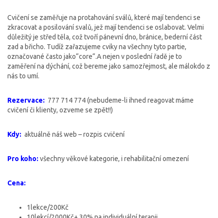
Cvičení se zaměřuje na protahování sválů, které mají tendenci se
zkracovat a posilování svalů, jež mají tendenci se oslabovat. Velmi
důležitý je střed těla, což tvoří pánevní dno, bránice, bederní část
zad a břicho. Tudíž zařazujeme cviky na všechny tyto partie,
označované často jako“core“.A nejen v poslední řadě je to
zaměření na dýchání, což bereme jako samozřejmost, ale málokdo z
nás to umí.
Rezervace:
777 714 774 (nebudeme-li ihned reagovat máme
cvičení či klienty, ozveme se zpět!!)
Kdy:
aktuálně náš web – rozpis cvičení
Pro koho:
všechny věkové kategorie, i rehabilitační omezení
Cena:
1lekce/200Kč
10lekcí/2000Kč+ 30% na individuální terapii