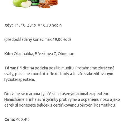
K
dy:
11. 10. 2019 v 16,30 hodin
(předpokládaný konec max 19,00Hod)
Kde:
Okrehabka, Březinova 7, Olomouc
Téma:
Přijďte na podzim posílit imunitu! Protáhneme zkrácené
svaly, posílíme imunitní reflexní body a to vše s akreditovaným
fyzioterapeutem.
Dozvíme se o aroma-lymfě se zkušeným aromaterapeutem.
Namícháme si inhalační tyčinky proti rýmě a ucpanému nosu a jako
dárek si odnesete balíček s certifikovanou přírodní kosmetikou.
Cena:
400,-Kč