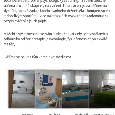
etc.). Dále zde probíhá psychologický cauching. Třetí místnost je
určená pro malé skupinky na cvičení. Toto cvičení je zaměřené na
dýchání, bolavá záda a korekci vadného držení těla a kompenzace k
jednotlivým sportům – více na stránkách www.rehabkaolomouc.cz –
rozpis cvičení a jejich popis.
V těchto vyšetřovnách se Vám bude věnovat celý tým vzdělaných
odborníků od fyzioterapie, psychologie, fyziofitness až po skvělé
maséry.
Těšíme se na Vás tým komplexní medicíny!
recepce
čekárna
cvičící sál
1.vyšetřovna-TR 