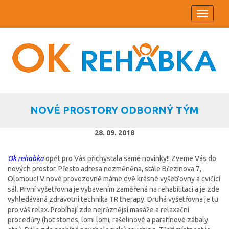
Toggle
navigati
NOVÉ PROSTORY ODBORNÝ TÝM
28. 09. 2018
Ok rehabka
opět pro Vás přichystala samé novinky!! Zveme Vás do
nových prostor. Přesto adresa nezměněna, stále Březinova 7,
Olomouc! V nové provozovně máme dvě krásné vyšetřovny a cvičící
sál. První vyšetřovna je vybavením zaměřená na rehabilitaci a je zde
vyhledávaná zdravotní technika TR therapy. Druhá vyšetřovna je tu
pro váš relax. Probíhají zde nejrůznějsí masáže a relaxační
procedůry (hot stones, lomi lomi, rašelinové a parafínové zábaly