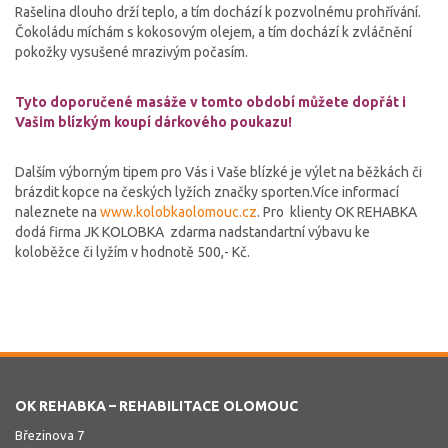
Rašelina dlouho drží teplo, a tím dochází k pozvolnému prohřívání.
Čokoládu míchám s kokosovým olejem, a tím dochází k zvláčnění
pokožky vysušené mrazivým počasím.
Tyto doporučené masáže v tomto období můžete dopřát i
Vašim blízkým koupí dárkového poukazu!
Dalším výborným tipem pro Vás i Vaše blízké je výlet na běžkách či
brázdit kopce na českých lyžích značky sporten.Více informací
naleznete na
www.kolobkaolomouc.cz
. Pro klienty OK REHABKA
dodá firma JK KOLOBKA zdarma nadstandartní výbavu ke
koloběžce či lyžím v hodnotě 500,- Kč.
OK REHABKA – REHABILITACE OLOMOUC
Březinova 7