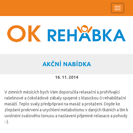
Toggle
navigati
AKČNÍ NABÍDKA
16. 11. 2014
V zimních měsících bych Vám doporučila relaxační a prohřívající
rašelinové a čokoládové zábaly spojené s klasickou či rehabilitační
masáží. Teplo svaly předpřipraví na masáž a protažení. Dojde ke
zlepšení prokrvení a urychlení metabolismu v daných tkáních a tím k
uvolnění svalového tonusu a nastavení příjemné relaxace a pohody
:-).